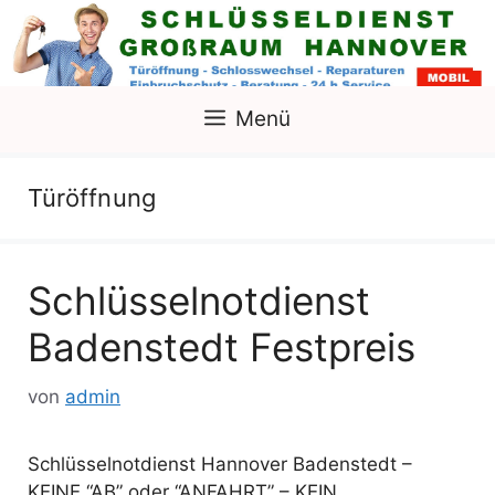
Zum
Inhalt
springen
Menü
Türöffnung
Schlüsselnotdienst
Badenstedt Festpreis
von
admin
Schlüsselnotdienst Hannover Badenstedt –
KEINE “AB” oder “ANFAHRT” – KEIN